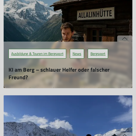
startet voller Energie in die bevorstehende Berg- und
Klettersaison und trainiert schon mal im heimischen
Ausbildungsklettergarten.
mehr erfahren
Ausbildung & Touren im Bergsport
News
Bergsport
KI am Berg – schlauer Helfer oder falscher
Freund?
06.10.2025
Man kommt heutzutage kaum noch an ihr vorbei: Künstliche
Intelligenz. Egal ob beim Online-Shopping, beim Schreiben
von Mails oder sogar beim Verfassen von Artikeln für eine
Sektionszeitschrift – KI ist überall. Und sie macht auch nicht
vor dem Bergsport Halt.