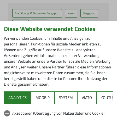
Ausbildung & Touren im Bergsport
News
Bergsport
Hochtour
Klettern
Diese Website verwendet Cookies
Bericht über den Hochtouren Grundkurs
Wir verwenden Cookies, um Inhalte und Anzeigen zu
2025
personalisieren, Funktionen für soziale Medien anbieten zu
können und Zugriffe auf unsere Website zu analysieren.
30.06.2025
Außerdem geben wir Informationen zu Ihrer Verwendung
Nachdem für alle Teilnehmenden der pünktliche Zug die
unserer Website an unsere Partner für soziale Medien, Werbung
Motivation für das Wochenende in die Höhe trieb,
und Analysen weiter. Unsere Partner führen diese Informationen
entschied sich die Hauptgruppe für den längeren
möglicherweise mit weiteren Daten zusammen, die Sie ihnen
Aufstieg über die Seducker Hochalm. Wir ahnten noch
bereitgestellt haben oder die sie im Rahmen Ihrer Nutzung der
nicht, dass es nicht der letzte Tag ist, an dem wir die
Dienste gesammelt haben.
Abendessens Zeit durch eine lange Tour nach hinten
korrigieren mussten...
ANALYTICS
MOOBLY
SYSTEM
VIATO
YOUTUBE
mehr erfahren
Akzeptieren (Übertragung von Nutzerdaten und Cookie)