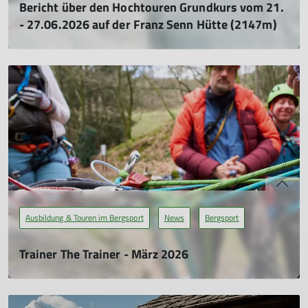
Bericht über den Hochtouren Grundkurs vom 21.
- 27.06.2026 auf der Franz Senn Hütte (2147m)
05.07.2026
„Bitte platz nicht“, das war mein Hauptgedanke, als ich
zusätzlich noch Helm, Steigeisen und Eispickel außen am
Rucksack verstaute. Aber nichts dergleichen geschah und so
konnten wir am Morgen des 21.06. Richtung Stubaier Alpen
aufbrechen.
mehr erfahren
Ausbildung & Touren im Bergsport
News
Bergsport
Trainer The Trainer - März 2026
21.03.2026
Sonne, Frühling, Teamspirit – Unser Trainer*innen‑Team