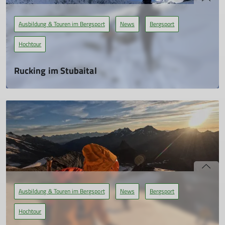
mehr erfahren
Ausbildung & Touren im Bergsport
News
Bergsport
Hochtour
Rucking im Stubaital
Wie unsere Gemeinschaftstour scheiterte und dadurch zum
Erfolg wurde
13.08.2025
Der Wetterbericht behielt Recht. Als wir Donnerstagmittag zu
fünft auf dem Parkplatz der Nürnberger Hütte eintrafen,
hatte ein Dauerregen eingesetzt, der nach 500 Höhenmetern
in Schnee überging...
mehr erfahren
Ausbildung & Touren im Bergsport
News
Bergsport
Hochtour