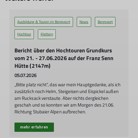
sich die Hauptgruppe für den längeren Aufstieg über die
Seducker Hochalm. Wir ahnten noch nicht, dass es nicht der
letzte Tag ist, an dem wir die Abendessens Zeit durch eine
Ausbildung & Touren im Bergsport
News
Bergsport
lange Tour nach hinten korrigieren mussten...
Hochtour
Klettern
mehr erfahren
Bericht über den Hochtouren Grundkurs
vom 21. - 27.06.2026 auf der Franz Senn
Hütte (2147m)
05.07.2026
„Bitte platz nicht“, das war mein Hauptgedanke, als ich
zusätzlich noch Helm, Steigeisen und Eispickel außen
am Rucksack verstaute. Aber nichts dergleichen
geschah und so konnten wir am Morgen des 21.06.
Richtung Stubaier Alpen aufbrechen.
mehr erfahren