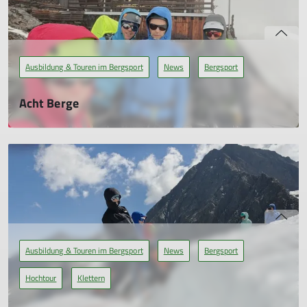
Ausbildung & Touren im Bergsport
News
Bergsport
Acht Berge
Bericht über die Gemeinschaftstour in den Stubaier Alpen
31.07.2026
Die Stubaier Alpen sind ein in jeder Hinsicht lohnendes
Hochtourenziel.
mehr erfahren
Ausbildung & Touren im Bergsport
News
Bergsport
Hochtour
Klettern