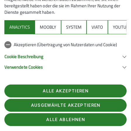
bereitgestellt haben oder die sie im Rahmen Ihrer Nutzung der
Dienste gesammelt haben.
ANALYTICS
MOOBLY
SYSTEM
VIATO
YOUTUBE
Akzeptieren (Übertragung von Nutzerdaten und Cookie)
Cookie Beschreibung
Verwendete Cookies
ALLE AKZEPTIEREN
Thomas Panitz
Beirat | Bergsport | Bergsportwart | Hüttenreferent | Haus
AUSGEWÄHLTE AKZEPTIEREN
Astenberg | Tourenleiter
ALLE ABLEHNEN
02058 / 87147