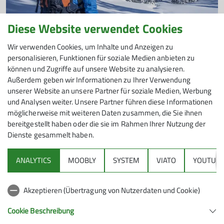
Diese Website verwendet Cookies
Wir verwenden Cookies, um Inhalte und Anzeigen zu
DAV Wuppertal
Nordic Walking
Skigruppen
News
personalisieren, Funktionen für soziale Medien anbieten zu
können und Zugriffe auf unsere Website zu analysieren.
Termine Skilanglauf
Außerdem geben wir Informationen zu Ihrer Verwendung
22.12.2024
unserer Website an unsere Partner für soziale Medien, Werbung
und Analysen weiter. Unsere Partner führen diese Informationen
Auch in diesem Jahr möchten wir gemeinsam zum
Andere Themen
möglicherweise mit weiteren Daten zusammen, die Sie ihnen
Skilanglaufen nach Winterberg. Aktuell planen wir die
bereitgestellt haben oder die sie im Rahmen Ihrer Nutzung der
folgenden Termine:
Dienste gesammelt haben.
Achtsamkeitswandern
DAV Wuppertal
Familiengruppen
ANALYTICS
MOOBLY
SYSTEM
VIATO
YOUTUBE
Gruppen
Klettergruppen
News
Nordic Walking
mehr erfahren
Skigruppen
Wandergruppen
Wettkampfklettern
Akzeptieren (Übertragung von Nutzerdaten und Cookie)
Cookie Beschreibung