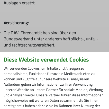
Auslagen ersetzt.
Versicherung:
Die DAV-Ehrenamtlichen sind über den
Bundesverband unter anderem haftpflicht-, unfall-
und rechtsschutzversichert.
Diese Website verwendet Cookies
Wir verwenden Cookies, um Inhalte und Anzeigen zu
personalisieren, Funktionen für soziale Medien anbieten zu
Interessiert?
können und Zugriffe auf unsere Website zu analysieren.
Außerdem geben wir Informationen zu Ihrer Verwendung
Weitere Informationen gibt es bei den
DAV-Sektionen
.
unserer Website an unsere Partner für soziale Medien, Werbung
Der Kontakt steht auf dem Mitgliedsausweis!
und Analysen weiter. Unsere Partner führen diese Informationen
möglicherweise mit weiteren Daten zusammen, die Sie ihnen
bereitgestellt haben oder die sie im Rahmen Ihrer Nutzung der