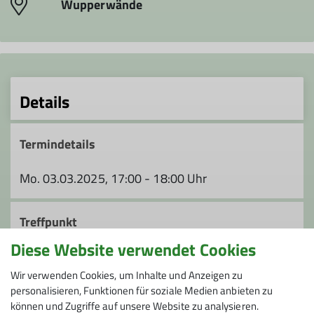
Wupperwände
Details
Termindetails
Mo. 03.03.2025, 17:00 - 18:00 Uhr
Treffpunkt
Diese Website verwendet Cookies
Bistrobereich des DAV Kletterzentrum
Wupperwände, Badische Straße 76, 42389
Wir verwenden Cookies, um Inhalte und Anzeigen zu
Wuppertal
personalisieren, Funktionen für soziale Medien anbieten zu
können und Zugriffe auf unsere Website zu analysieren.