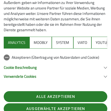
Außerdem geben wir Informationen zu Ihrer Verwendung
Unsere Veranstaltungsorte
unserer Website an unsere Partner für soziale Medien, Werbung
und Analysen weiter. Unsere Partner führen diese Informationen
möglicherweise mit weiteren Daten zusammen, die Sie ihnen
bereitgestellt haben oder die sie im Rahmen Ihrer Nutzung der
Wupperwände
Dienste gesammelt haben.
ANALYTICS
MOOBLY
SYSTEM
VIATO
YOUTUBE
Wupperwände
Akzeptieren (Übertragung von Nutzerdaten und Cookie)
Badische Straße 76
42389 Wuppertal
Cookie Beschreibung
Verwendete Cookies
Details
Sektion Wuppertal des Deutschen Alpenvereins e.V.
Badische Str. 76
42389 Wuppertal
ALLE AKZEPTIEREN
Telefon +4920228151820
Kontakt
AUSGEWÄHLTE AKZEPTIEREN