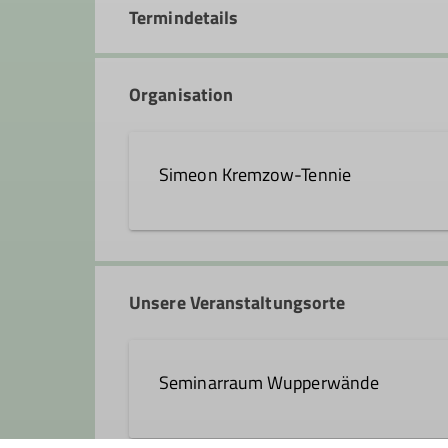
Termindetails
Organisation
Simeon Kremzow-Tennie
Simeon.Kremzow-Tennie@dav
Unsere Veranstaltungsorte
Ämter
Seminarraum Wupperwände
Ausbilder
Tourenleiter