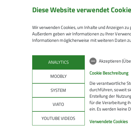
Wupperwände
Badische 
Diese Website verwendet Cooki
42389 Wup
Preis
Wir verwenden Cookies, um Inhalte und Anzeigen zu p
Details
Außerdem geben wir Informationen zu Ihrer Verwendu
Informationen möglicherweise mit weiteren Daten zu
Akzeptieren (Übe
ANALYTICS
Cookie Beschreibung
MOOBLY
Die verantwortliche S
durchführen, soweit si
SYSTEM
Erstellung der Nutzung
für die Verarbeitung ih
VIATO
ein. Es werden keine D
YOUTUBE VIDEOS
Verwendete Cookies