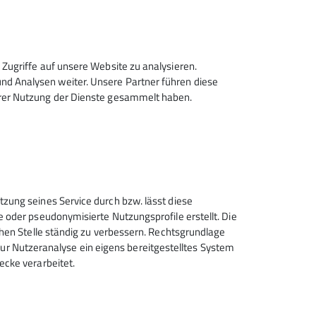
ldung zu entrichten
Zugriffe auf unsere Website zu analysieren.
d Analysen weiter. Unsere Partner führen diese
hrer Nutzung der Dienste gesammelt haben.
Sektion Wuppertal des
tzung seines Service durch bzw. lässt diese
Deutschen Alpenvereins e.V.
e oder pseudonymisierte Nutzungsprofile erstellt. Die
chen Stelle ständig zu verbessern. Rechtsgrundlage
Badische Str. 76
t zur Nutzeranalyse ein eigens bereitgestelltes System
42389 Wuppertal
ecke verarbeitet.
Telefon +4920228151820