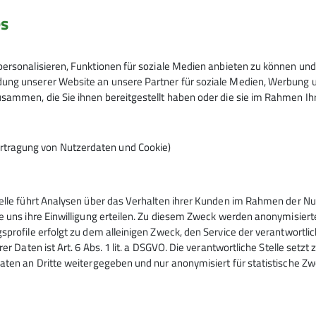
Straße 76
es
pertal
EUR 10.- pro Person sind mit der Anme
ersonalisieren, Funktionen für soziale Medien anbieten zu können und 
ng unserer Website an unsere Partner für soziale Medien, Werbung un
sammen, die Sie ihnen bereitgestellt haben oder die sie im Rahmen I
rtragung von Nutzerdaten und Cookie)
telle führt Analysen über das Verhalten ihrer Kunden im Rahmen der Nu
e uns ihre Einwilligung erteilen. Zu diesem Zweck werden anonymisiert
sprofile erfolgt zu dem alleinigen Zweck, den Service der verantwortli
rer Daten ist Art. 6 Abs. 1 lit. a DSGVO. Die verantwortliche Stelle setz
aten an Dritte weitergegeben und nur anonymisiert für statistische Zw