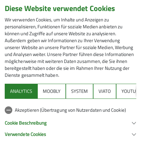
17.06.2026
Diese Website verwendet Cookies
Wettkampfklettern
News
Wir verwenden Cookies, um Inhalte und Anzeigen zu
personalisieren, Funktionen für soziale Medien anbieten zu
können und Zugriffe auf unsere Website zu analysieren.
Am vergangenen Wochenende waren unsere Athleten
Außerdem geben wir Informationen zu Ihrer Verwendung
gleich auf zwei Wettkämpfen vertreten – und das mit
unserer Website an unsere Partner für soziale Medien, Werbung
großem Erfolg!
und Analysen weiter. Unsere Partner führen diese Informationen
möglicherweise mit weiteren Daten zusammen, die Sie ihnen
bereitgestellt haben oder die sie im Rahmen Ihrer Nutzung der
Dienste gesammelt haben.
Beim European Youth Championship Speed in
Zakopane konnte Emilia Briel bei ihrem ersten
ANALYTICS
MOOBLY
SYSTEM
VIATO
YOUTUBE
internationalen Wettkampf direkt ein Ausrufezeichen
setzen und sich einen hervorragenden 6. Platz sichern.
Akzeptieren (Übertragung von Nutzerdaten und Cookie)
Eine starke Leistung, zu der wir herzlich gratulieren!
Cookie Beschreibung
Parallel dazu fand die Landesmeisterschaft Speed in
Düsseldorf statt. Auch dort zeigten unsere Athleten ihr
Verwendete Cookies
Können und belohnten sich mit tollen Platzierungen: