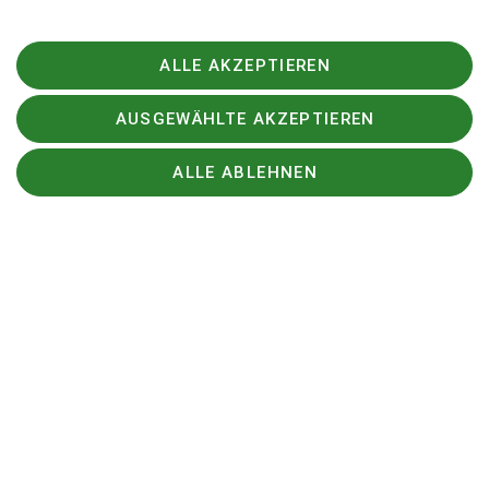
🥇Linnea – Platz 1
🥈 Maya – Platz 2
ALLE AKZEPTIEREN
🥈Noah – Platz 2
🥉 Emilia F. - Platz 3
AUSGEWÄHLTE AKZEPTIEREN
🥉 Adam – Platz 3
🏅 Ole – Platz 8
ALLE ABLEHNEN
Wir sind stolz auf die Leistungen unseres Teams und
freuen uns über die großartigen Ergebnisse. Herzlichen
Glückwunsch an alle Athleten für ihren Einsatz, ihren
Kampfgeist und dieses erfolgreiche
Wettkampfwochenende! 💪🔥
#SpeedClimbing #Landesmeisterschaft
#EuropeanYouthChampionship #Zakopane
#Düsseldorf