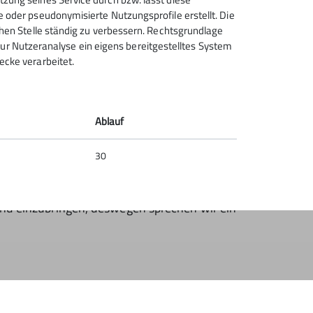
e oder pseudonymisierte Nutzungsprofile erstellt. Die
chen Stelle ständig zu verbessern. Rechtsgrundlage
t zur Nutzeranalyse ein eigens bereitgestelltes System
ecke verarbeitet.
Ablauf
30
er anderen Ehrenämtern
tand einzubringen, deswegen sprechen wir ein