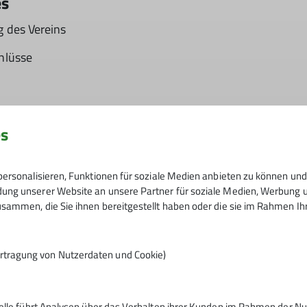
es
des Vereins
hlüsse
es
he Mitarbeit
ersonalisieren, Funktionen für soziale Medien anbieten zu können und 
ng unserer Website an unsere Partner für soziale Medien, Werbung un
 auf die Vereinsarbeit
sammen, die Sie ihnen bereitgestellt haben oder die sie im Rahmen I
rlernen und Erfahrungen zu sammeln
standsteam
rtragung von Nutzerdaten und Cookie)
reicherung
telle führt Analysen über das Verhalten ihrer Kunden im Rahmen der Nu