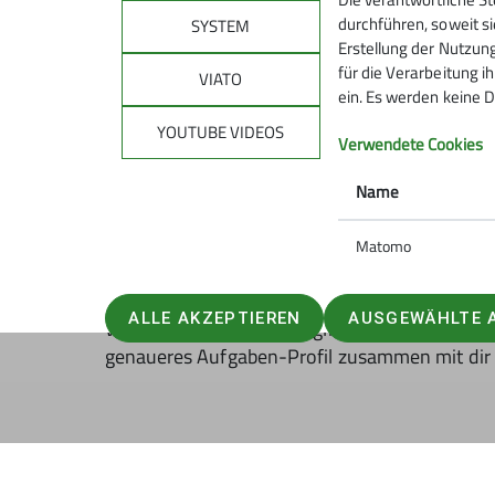
- Eine sinnhafte Tätigkeit
durchführen, soweit si
SYSTEM
Erstellung der Nutzung
Du bringst mit
für die Verarbeitung ih
VIATO
ein. Es werden keine D
- Du identifizierst dich mit dem Deutsche
YOUTUBE VIDEOS
Verwendete Cookies
- Du bist bereit Verantwortung zu übe
- Du hast zeitliche Kapazitäten und bist 
Name
- Du bist kontaktfreudig und kommunik
Matomo
- Du hast idealerweise bereits ähnliche E
ALLE AKZEPTIEREN
AUSGEWÄHLTE 
Wir möchten es dir ermöglichen, dich nach de
genaueres Aufgaben-Profil zusammen mit dir 
Das sind wir: