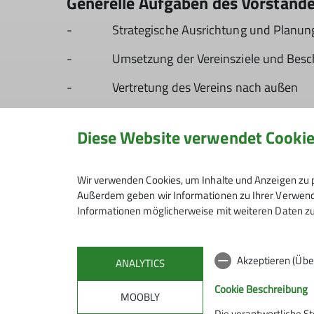
Generelle Aufgaben des Vorstand
- Strategische Ausrichtung und Planung 
- Umsetzung der Vereinsziele und Besc
- Vertretung des Vereins nach außen
- Verwaltung des Vereinsvermögens
Diese Website verwendet Cooki
- Repräsentative Aufgaben und inhaltlic
Wir bieten dir
Wir verwenden Cookies, um Inhalte und Anzeigen zu p
Außerdem geben wir Informationen zu Ihrer Verwendu
- Gestaltungsspielraum und Einflussnahme
Informationen möglicherweise mit weiteren Daten zu
- Die Möglichkeit, neue Fähigkeiten zu e
- Zusammenarbeit mit einem tollen Vor
Akzeptieren (Übe
ANALYTICS
- Persönliche Weiterentwicklung und Be
Cookie Beschreibung
MOOBLY
Die verantwortliche S