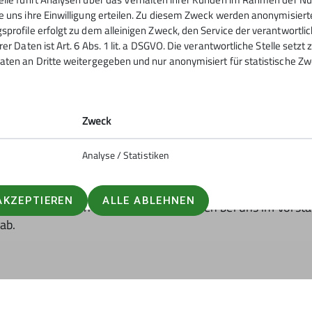
e uns ihre Einwilligung erteilen. Zu diesem Zweck werden anonymisiert
sprofile erfolgt zu dem alleinigen Zweck, den Service der verantwortli
rer Daten ist Art. 6 Abs. 1 lit. a DSGVO. Die verantwortliche Stelle setz
aten an Dritte weitergegeben und nur anonymisiert für statistische Zw
n Alpenverein e.V. und seinen Werten
rnehmen
flexibel
Zweck
ationsstark
Analyse / Statistiken
rfahrung gesammelt aus deiner beruflichen Laufbahn od
AKZEPTIEREN
ALLE ABLEHNEN
inen individuellen Interessen und Stärken bei uns im Vors
ab.