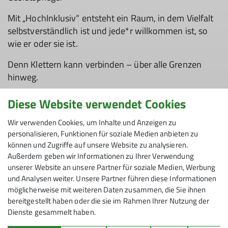
Mit „HochInklusiv“ entsteht ein Raum, in dem Vielfalt
selbstverständlich ist und jede*r willkommen ist, so
wie er oder sie ist.
Denn Klettern kann verbinden – über alle Grenzen
hinweg.
Interesse geweckt? Dann melde dich bei uns:
Diese Website verwendet Cookies
Paula Cepeda
Wir verwenden Cookies, um Inhalte und Anzeigen zu
Paula.Cepeda@DAV-wuppertal.de
personalisieren, Funktionen für soziale Medien anbieten zu
können und Zugriffe auf unsere Website zu analysieren.
Jörn Rübel, Tel.: 0178 275 8633
Außerdem geben wir Informationen zu Ihrer Verwendung
unserer Website an unsere Partner für soziale Medien, Werbung
Jörn.Rübel@DAV-Wuppertal.de
und Analysen weiter. Unsere Partner führen diese Informationen
möglicherweise mit weiteren Daten zusammen, die Sie ihnen
Wir freuen uns auf neue Gesichter und darauf,
bereitgestellt haben oder die sie im Rahmen Ihrer Nutzung der
gemeinsam zu wachsen!
Dienste gesammelt haben.
Jörn Rübel & Paula Cepeda - für ein hoch inklusives